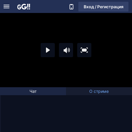
Вход / Регистрация
Чат
О стриме