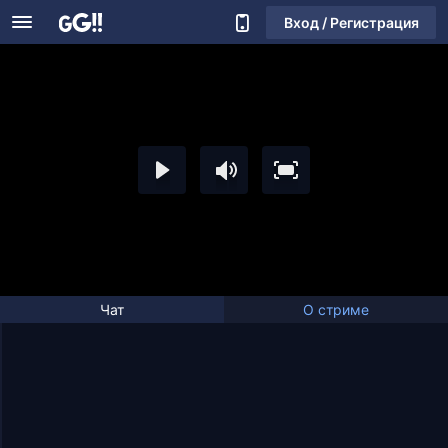
Вход / Регистрация
Чат
О стриме