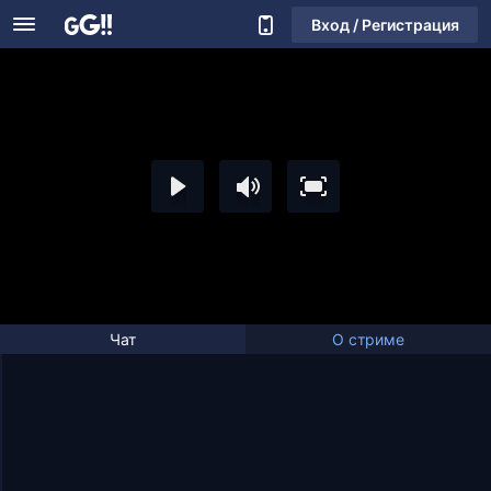
Вход / Регистрация
Чат
О стриме