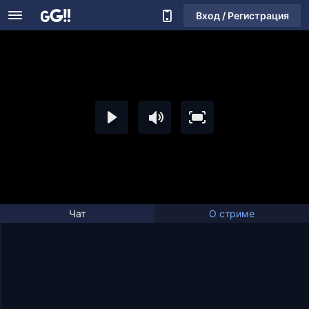
Вход / Регистрация
Чат
О стриме