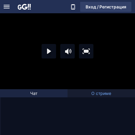
Вход / Регистрация
Чат
О стриме