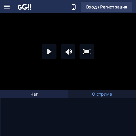
Вход / Регистрация
Чат
О стриме