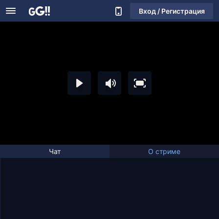
Вход / Регистрация
Чат
О стриме