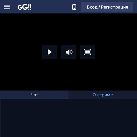
Вход / Регистрация
Чат
О стриме