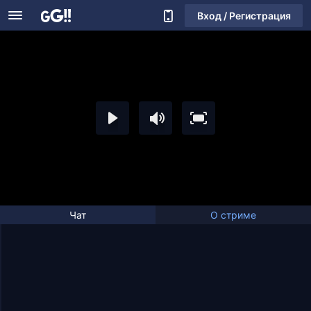
Вход / Регистрация
Чат
О стриме