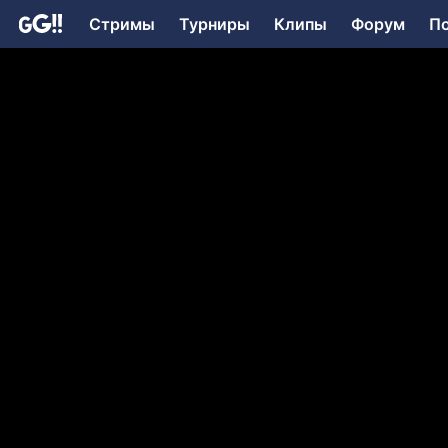
Стримы
Турниры
Клипы
Форум
П