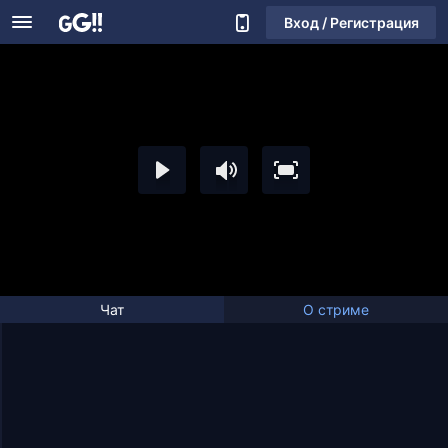
Вход / Регистрация
Чат
О стриме