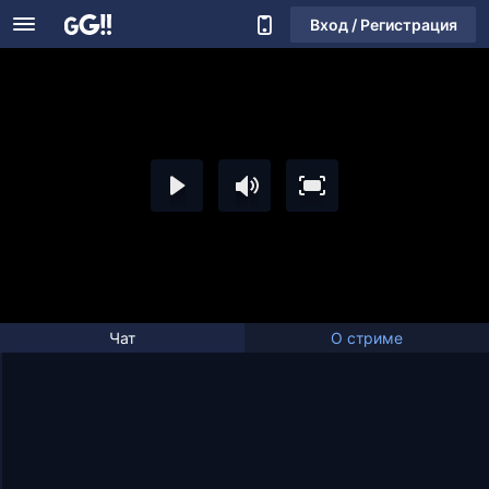
Вход / Регистрация
Чат
О стриме