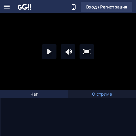
Вход / Регистрация
Чат
О стриме