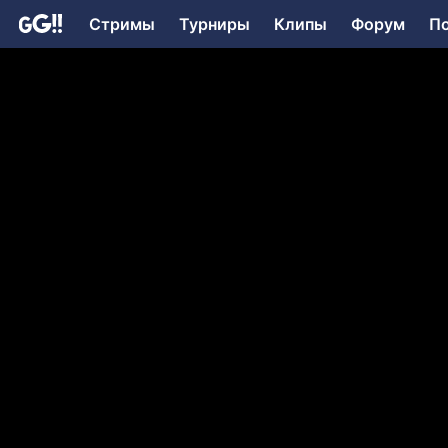
Стримы
Турниры
Клипы
Форум
П