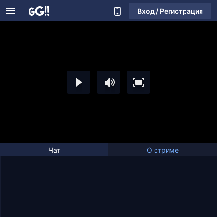
Вход / Регистрация
Чат
О стриме