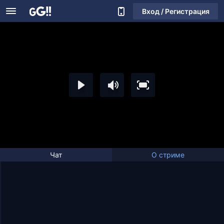
Вход / Регистрация
Чат
О стриме