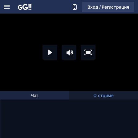
Вход / Регистрация
Чат
О стриме