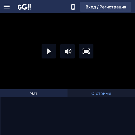
Вход / Регистрация
Чат
О стриме