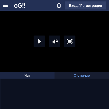
Вход / Регистрация
Чат
О стриме