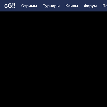
Стримы
Турниры
Клипы
Форум
П