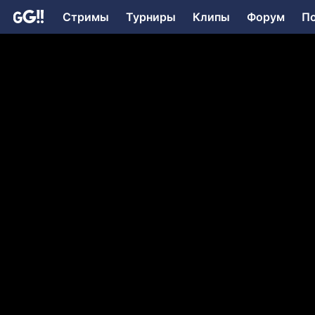
Стримы
Турниры
Клипы
Форум
П