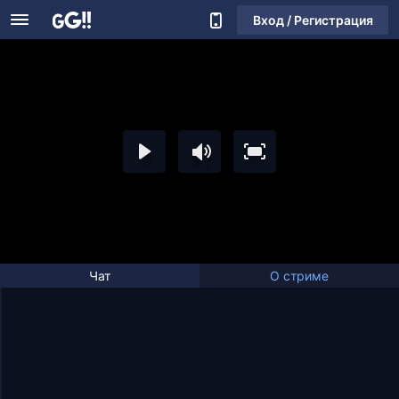
Вход / Регистрация
Чат
О стриме