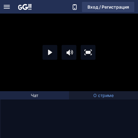
Вход / Регистрация
Чат
О стриме