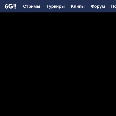
Стримы
Турниры
Клипы
Форум
П