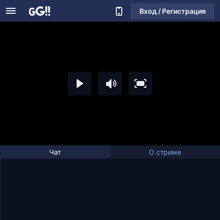
Вход / Регистрация
Чат
О стриме