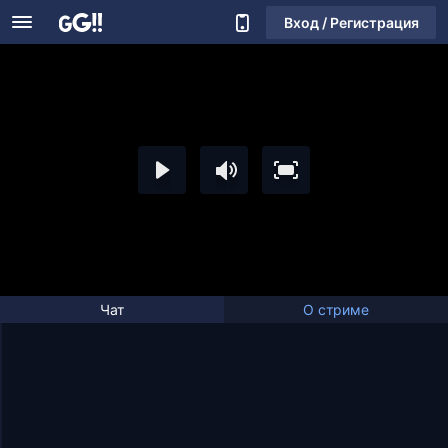
Вход / Регистрация
Чат
О стриме