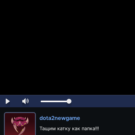
dota2newgame
Тащим катку как папка!!!