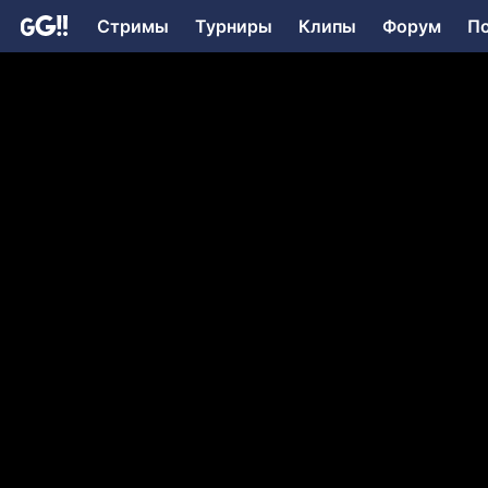
Стримы
Турниры
Клипы
Форум
П