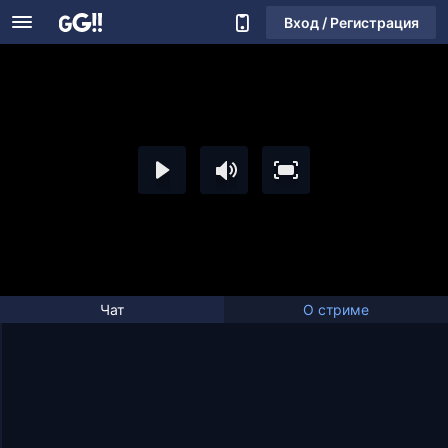
Вход / Регистрация
Чат
О стриме