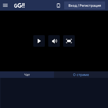
Вход / Регистрация
Чат
О стриме