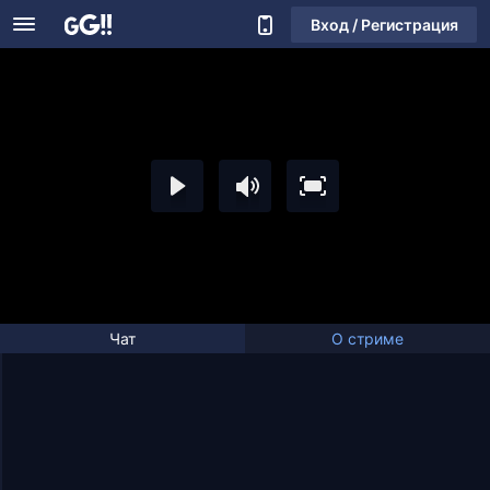
Вход / Регистрация
Чат
О стриме