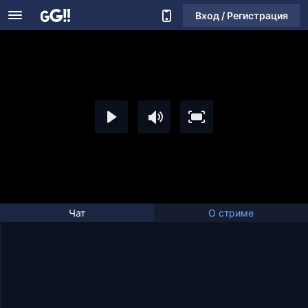
Вход / Регистрация
Чат
О стриме