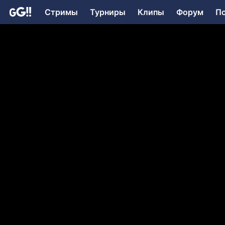
Стримы
Турниры
Клипы
Форум
П