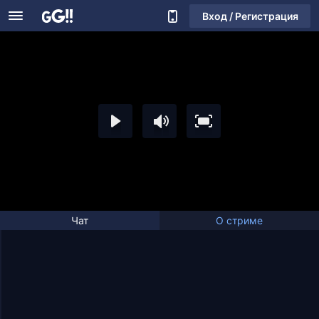
Вход / Регистрация
Чат
О стриме