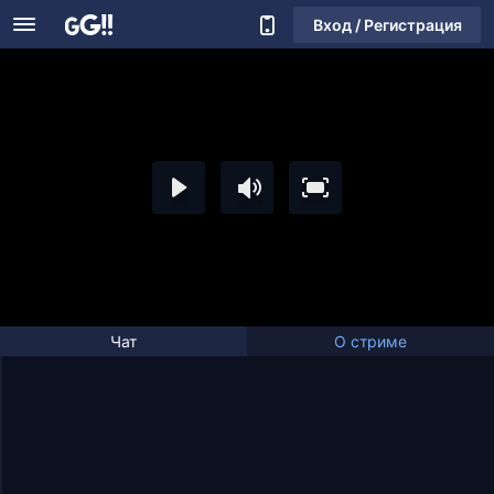
Вход / Регистрация
Чат
О стриме