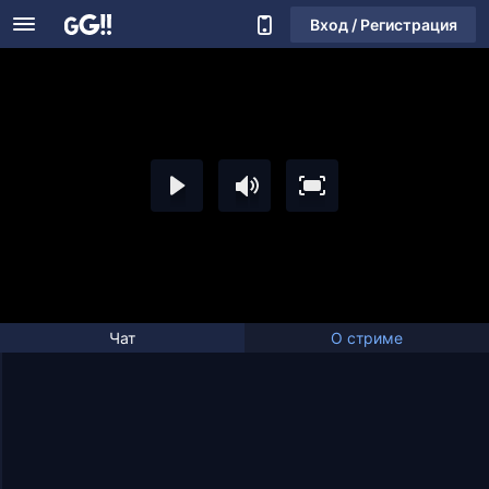
Вход / Регистрация
Чат
О стриме