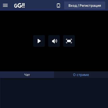
Вход / Регистрация
Чат
О стриме