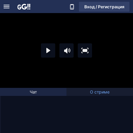
Вход / Регистрация
Чат
О стриме