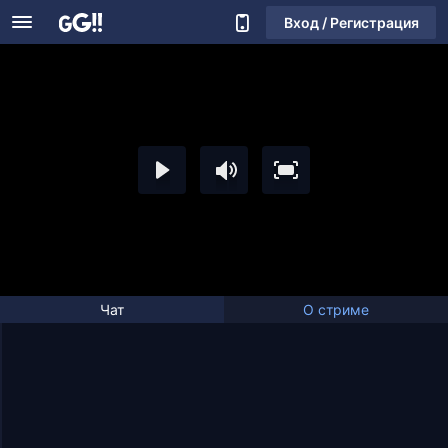
Вход / Регистрация
Чат
О стриме