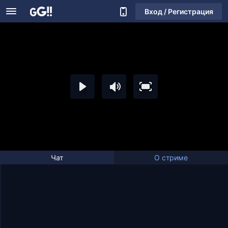
Вход / Регистрация
Чат
О стриме