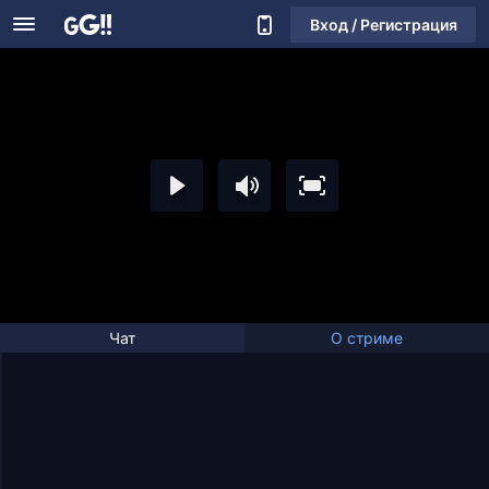
Вход / Регистрация
Чат
О стриме