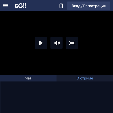
Вход / Регистрация
Чат
О стриме