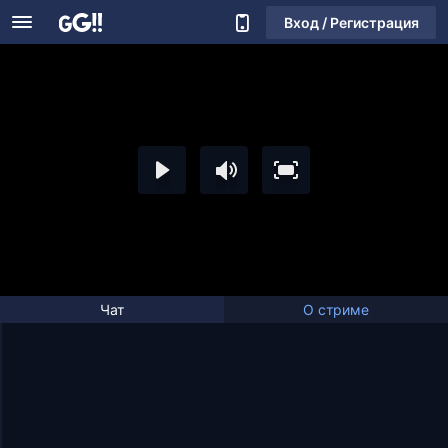
Вход / Регистрация
Чат
О стриме