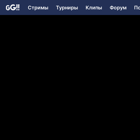
Стримы
Турниры
Клипы
Форум
П