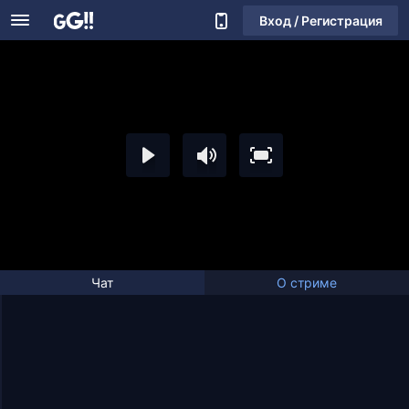
Вход / Регистрация
Чат
О стриме