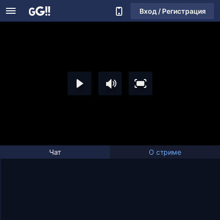
Вход / Регистрация
Чат
О стриме