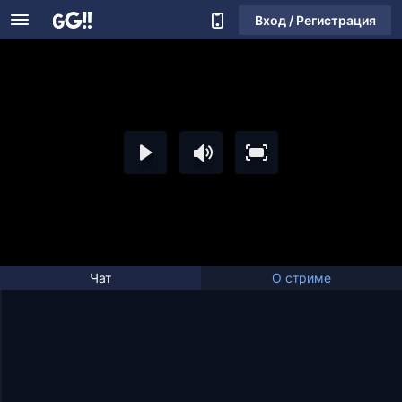
Вход / Регистрация
Чат
О стриме