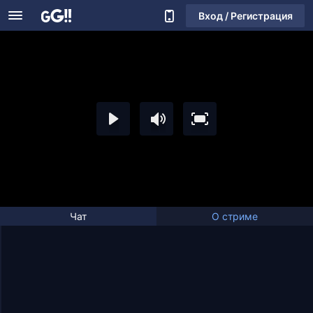
Вход / Регистрация
Чат
О стриме