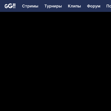
Стримы
Турниры
Клипы
Форум
П