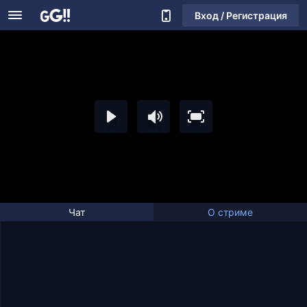
Вход / Регистрация
Чат
О стриме