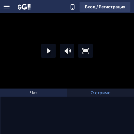
Вход / Регистрация
Чат
О стриме